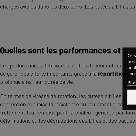
charges axiales dans les deux sens. Les butées à billes s
Quelles sont les performances et ca
Ce s
nos 
Les performances des butées à billes dépendent principale
anal
de gérer des efforts importants grâce à la
répartition ho
cons
prolonge ainsi leur durée de vie.
Plus
En termes de vitesse de rotation, les butées à billes offr
conception minimise la résistance au roulement grâce à l’ac
frottement tout en dissipant la chaleur générée par la rot
déformations ou les dégradations des billes et des bagues