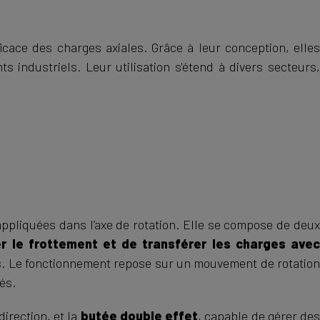
cace des charges axiales. Grâce à leur conception, elle
industriels. Leur utilisation s'étend à divers secteurs,
 appliquées dans l’axe de rotation. Elle se compose de deu
r le frottement et de transférer les charges ave
es. Le fonctionnement repose sur un mouvement de rotation
tés.
irection, et la
butée double effet
, capable de gérer de