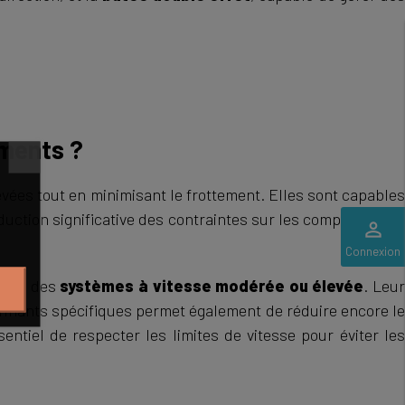
ements ?
vées tout en minimisant le frottement. Elles sont capables
éduction significative des contraintes sur les composants e
perm_identity
Connexion
 dans des
systèmes à vitesse modérée ou élevée
. Leu
brifiants spécifiques permet également de réduire encore le
sentiel de respecter les limites de vitesse pour éviter les