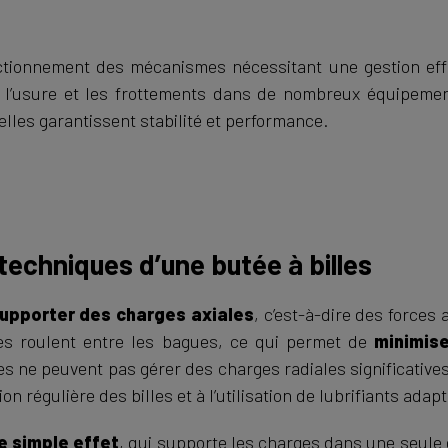
ctionnement des mécanismes nécessitant une gestion effi
l’usure et les frottements dans de nombreux équipements 
elles garantissent stabilité et performance.
techniques d’une butée à billes
upporter des charges axiales
, c’est-à-dire des forces
les roulent entre les bagues, ce qui permet de
minimise
es ne peuvent pas gérer des charges radiales significativ
n régulière des billes et à l’utilisation de lubrifiants adap
e simple effet
, qui supporte les charges dans une seule d