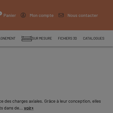
0
Panier
Mon compte
Nous contacter
AGNEMENT
SUR MESURE
FICHIERS 3D
CATALOGUES
 des charges axiales. Grâce à leur conception, elles
ts dans de...
voir+