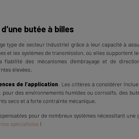
 d’une butée à billes
ge type de secteur industriel grâce à leur capacité à ass
sses et les systèmes de transmission, où elles supportent l
a fiabilité des mécanismes d’embrayage et de directio
intes élevées.
ences de l’application
. Les critères à considérer inclu
ple, pour des environnements humides ou corrosifs, des but
ts secs et à forte contrainte mécanique.
spensables pour de nombreux systèmes nécessitant une ges
 nos spécialistes
!