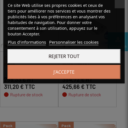
Ce site Web utilise ses propres cookies et ceux de
tiers pour améliorer nos services et vous montrer des
publicités liées à vos préférences en analysant vos
habitudes de navigation. Pour donner votre
consentement à son utilisation, appuyez sur le
bouton Accepter.
perm_identity
Plus d'informations
Personnaliser les cookies
Connexion
REJETER TOUT
CHARIOT À GALETS -
CHARIOT À GALETS -
M416
M416 (INOX)
J'ACCEPTE
259,33 € HT
354,72 € HT
311,20 € TTC
425,66 € TTC
Rupture de stock
Rupture de stock
Pack
Pack