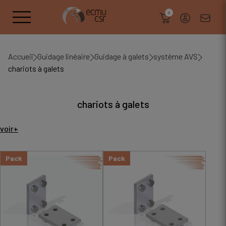
search
0
Accueil
Guidage linéaire
Guidage à galets
système AVS
chariots à galets
chariots à galets
voir+
Pack
Pack