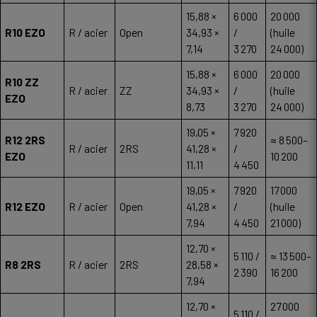
15,88 ×
6 000
20 000
R10 EZO
R / acier
Open
34,93 ×
/
(huile
7,14
3 270
24 000)
15,88 ×
6 000
20 000
R10 ZZ
R / acier
ZZ
34,93 ×
/
(huile
EZO
8,73
3 270
24 000)
19,05 ×
7 920
R12 2RS
≈ 8 500–
R / acier
2RS
41,28 ×
/
EZO
10 200
11,11
4 450
19,05 ×
7 920
17 000
R12 EZO
R / acier
Open
41,28 ×
/
(huile
7,94
4 450
21 000)
12,70 ×
5 110 /
≈ 13 500–
R8 2RS
R / acier
2RS
28,58 ×
2 390
16 200
7,94
12,70 ×
27 000
5 110 /