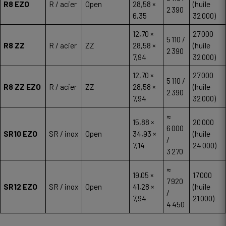
R8 EZO
R / acier
Open
28,58 ×
(huile
2 390
6,35
32 000)
12,70 ×
27 000
5 110 /
R8 ZZ
R / acier
ZZ
28,58 ×
(huile
2 390
7,94
32 000)
12,70 ×
27 000
5 110 /
R8 ZZ EZO
R / acier
ZZ
28,58 ×
(huile
2 390
7,94
32 000)
≈
15,88 ×
20 000
6 000
SR10 EZO
SR / inox
Open
34,93 ×
(huile
/
7,14
24 000)
3 270
≈
19,05 ×
17 000
7 920
SR12 EZO
SR / inox
Open
41,28 ×
(huile
/
7,94
21 000)
4 450