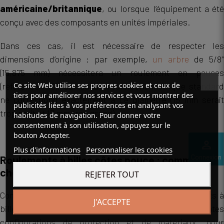
américaine/britannique
, ou lorsque l’équipement a été
conçu avec des composants en unités impériales.
Dans ces cas, il est nécessaire de respecter les
dimensions d’origine : par exemple,
un arbre
de 5/8″
(15,875 mm) nécessitera un roulement en pouces
Ce site Web utilise ses propres cookies et ceux de
(référence R10), car aucun roulement métrique standard
tiers pour améliorer nos services et vous montrer des
ne correspond exactement à ce diamètre (15 mm serait
publicités liées à vos préférences en analysant vos
trop petit et 17 mm trop grand).
habitudes de navigation. Pour donner votre
consentement à son utilisation, appuyez sur le
bouton Accepter.
perm_identity
Plus d'informations
Personnaliser les cookies
Connexion
Roulements à billes côtes pouce : comment
choisir ?
REJETER TOUT
Comme pour les roulements métriques, les roulements à
J'ACCEPTE
billes en côtes pouce existent en différentes
configurations de protection et de matériaux, pour