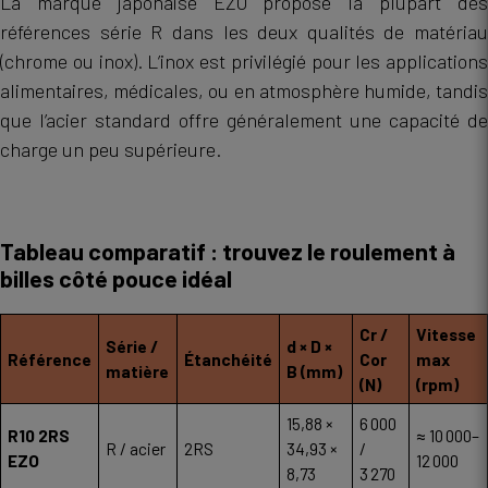
La marque japonaise EZO propose la plupart des
références série R dans les deux qualités de matériau
(chrome ou inox). L’inox est privilégié pour les applications
alimentaires, médicales, ou en atmosphère humide, tandis
que l’acier standard offre généralement une capacité de
charge un peu supérieure.
Tableau comparatif : trouvez le roulement à
billes côté pouce idéal
Cr /
Vitesse
Série /
d × D ×
Référence
Étanchéité
Cor
max
matière
B (mm)
(N)
(rpm)
15,88 ×
6 000
R10 2RS
≈ 10 000–
R / acier
2RS
34,93 ×
/
EZO
12 000
8,73
3 270