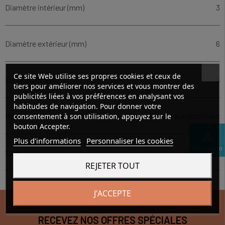
Diamètre intérieur (mm)
3
Diamètre extérieur (mm)
6
Ce site Web utilise ses propres cookies et ceux de
Longueur (mm)
6
tiers pour améliorer nos services et vous montrer des
publicités liées à vos préférences en analysant vos
habitudes de navigation. Pour donner votre
Matière
Bronze fritté autolubrifiant
consentement à son utilisation, appuyez sur le
bouton Accepter.
perm_identity
Plus d'informations
Personnaliser les cookies
Connexion
type
cylindrique
REJETER TOUT
J'ACCEPTE
RECEVEZ NOS OFFRES SPÉCIALES