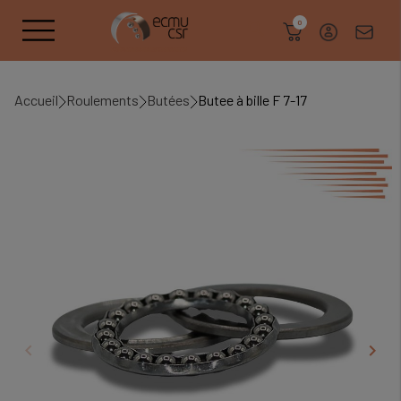
search
0
Accueil
Roulements
Butées
Butee à bille F 7-17
keyboard_arrow_left
keyboard_arrow_right
Précédent
Suiv