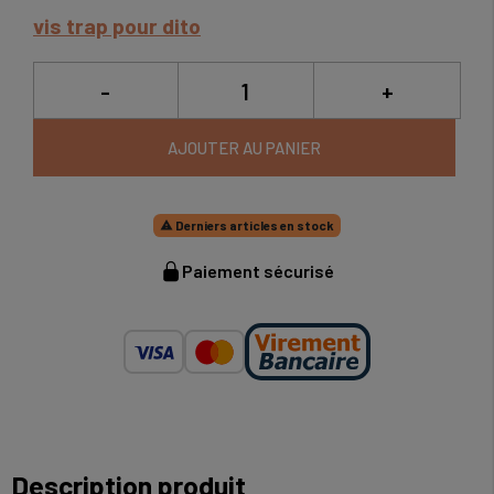
vis trap pour dito
-
+
AJOUTER AU PANIER
Derniers articles en stock

Paiement sécurisé
Description produit