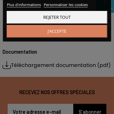
perm_identity
Plus d'informations
Personnaliser les cookies
Connexion
Forme
hexagonal
REJETER TOUT
matière écrous
acier
J'ACCEPTE
Documentation
Téléchargement documentation (pdf)
RECEVEZ NOS OFFRES SPÉCIALES