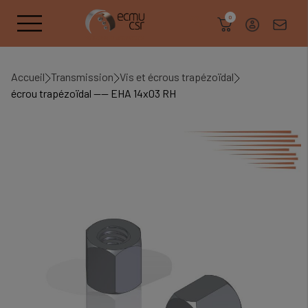
search
0
Accueil
Transmission
Vis et écrous trapézoïdal
écrou trapézoïdal ---- EHA 14x03 RH