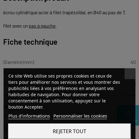
écrou cylindrique acier à filet trapézoïdal, en Ø40 au pas de 7.
filet avec un
pas à gauche
.
Fiche technique
Diamètre (mm)
40
Ce site Web utilise ses propres cookies et ceux de
tiers pour améliorer nos services et vous montrer des
Pas (mm)
7
publicités liées à vos préférences en analysant vos
habitudes de navigation. Pour donner votre
consentement à son utilisation, appuyez sur le
Sens du filet
à gauche
bouton Accepter.
perm_identity
Plus d'informations
Personnaliser les cookies
Connexion
Forme
cylindrique
REJETER TOUT