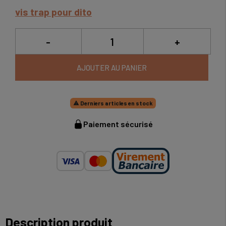
vis trap pour dito
-
+
AJOUTER AU PANIER
Derniers articles en stock

Paiement sécurisé
Description produit