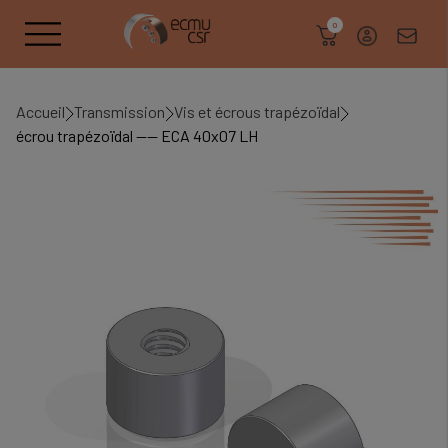
search
0
Accueil
Transmission
Vis et écrous trapézoïdal
écrou trapézoïdal ---- ECA 40x07 LH