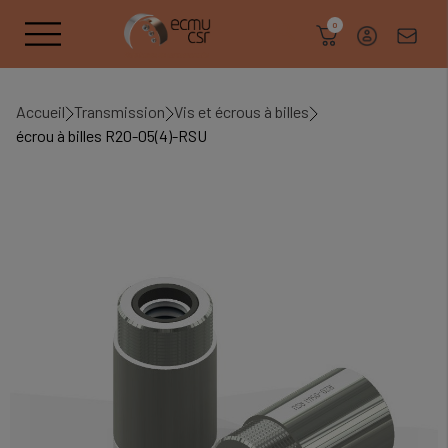
search
0
Accueil
Transmission
Vis et écrous à billes
écrou à billes R20-05(4)-RSU