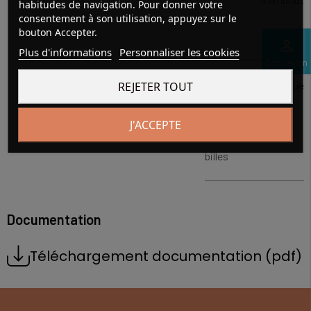
habitudes de navigation. Pour donner votre
consentement à son utilisation, appuyez sur le
bouton Accepter.
fileté
perm_identity
Plus d'informations
Personnaliser les cookies
Connexion
type
cylindrique
REJETER TOUT
d'écrou à
J'ACCEPTE
billes
Documentation
Téléchargement documentation (pdf)