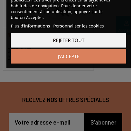
habitudes de navigation. Pour donner votre
consentement à son utilisation, appuyez sur le
bouton Accepter.
perm_identity
Plus d'informations
Personnaliser les cookies
Connex
RONDELLE FREIN MB 04
REJETER TOUT
0,35 € HT
J'ACCEPTE
0,42 € TTC
En stock
RECEVEZ NOS OFFRES SPÉCIALES