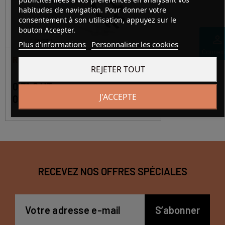
habitudes de navigation. Pour donner votre
consentement à son utilisation, appuyez sur le
bouton Accepter.
perm_identity
Plus d'informations
Personnaliser les cookies
Connex
RONDELLE MB 00
REJETER TOUT
0,31 € HT
J'ACCEPTE
0,38 € TTC
En stock
RECEVEZ NOS OFFRES SPÉCIALES