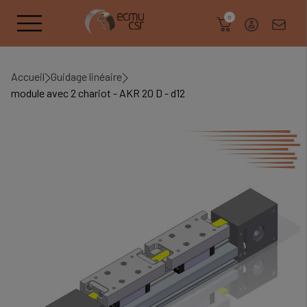
search
0
Accueil
Guidage linéaire
module avec 2 chariot - AKR 20 D - d12