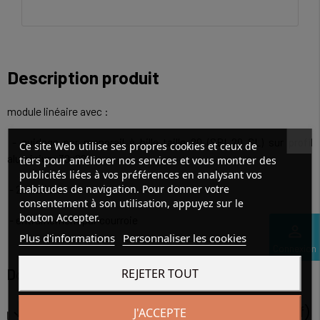
Description produit
module linéaire avec :
- guidage par monorail à bille taille 20 (SBI 20 SL) sur profil
Ce site Web utilise ses propres cookies et ceux de
aluminium 30x60
tiers pour améliorer nos services et vous montrer des
publicités liées à vos préférences en analysant vos
habitudes de navigation. Pour donner votre
- 2 chariots
consentement à son utilisation, appuyez sur le
bouton Accepter.
- entrainement par courroie
perm_identity
Plus d'informations
Personnaliser les cookies
Connexion
REJETER TOUT
Documentation
Téléchargement documentation (pdf)
J'ACCEPTE