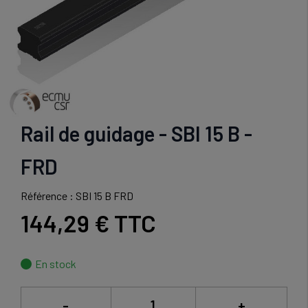
Rail de guidage - SBI 15 B -
FRD
Référence : SBI 15 B FRD
144,29 €
TTC
En stock
-
+