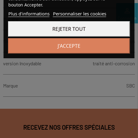
bouton Accepter.
perm_identity
Plus d'informations
Personnaliser les cookies
Connexion
Matière
S55C
REJETER TOUT
fixation du rail
par le dessous
J'ACCEPTE
version Inoxydable
traité anti-corrosion
Marque
SBC
RECEVEZ NOS OFFRES SPÉCIALES