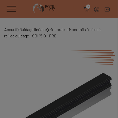
search
0
Accueil
Guidage linéaire
Monorails
Monorails à billes
rail de guidage - SBI 15 B - FRD