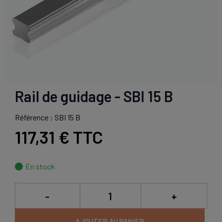
Rail de guidage - SBI 15 B
Référence : SBI 15 B
117,31 €
TTC
En stock
-
+
AJOUTER AU PANIER