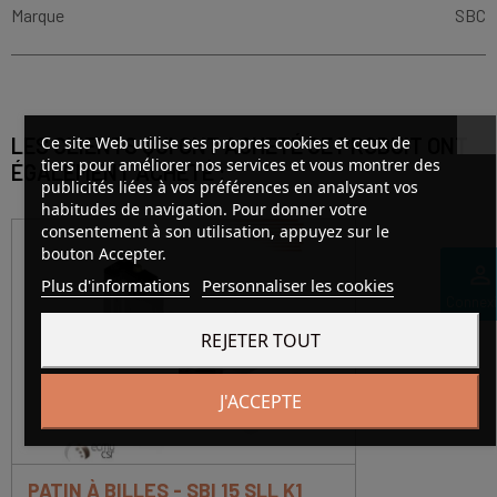
Marque
SBC
Ce site Web utilise ses propres cookies et ceux de
LES CLIENTS QUI ONT ACHETÉ CE PRODUIT ONT
tiers pour améliorer nos services et vous montrer des
ÉGALEMENT ACHETÉ :
publicités liées à vos préférences en analysant vos
habitudes de navigation. Pour donner votre
consentement à son utilisation, appuyez sur le
bouton Accepter.
perm_identity
Plus d'informations
Personnaliser les cookies
Connex
REJETER TOUT
J'ACCEPTE
PATIN À BILLES - SBI 15 SLL K1