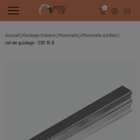
search
0
Accueil
Guidage linéaire
Monorails
Monorails à billes
rail de guidage - SBI 15 B