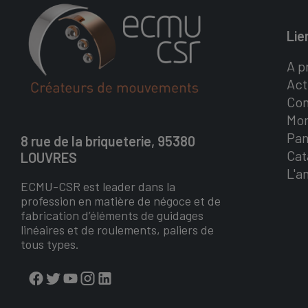
Lie
A p
Act
Con
Mo
Pan
8 rue de la briqueterie, 95380
Cat
LOUVRES
L'a
ECMU-CSR est leader dans la
profession en matière de négoce et de
fabrication d’éléments de guidages
linéaires et de roulements, paliers de
tous types.