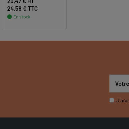
20,47 € HT
24,56 € TTC
En stock
J'acc