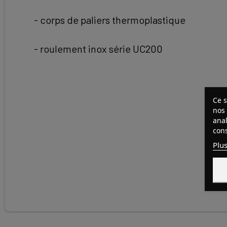
- corps de paliers thermoplastique
- roulement inox série UC200
Ce s
nos 
anal
cons
Plus