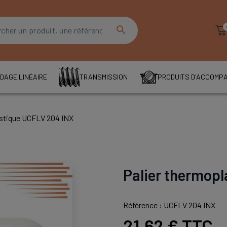
search
DAGE LINÉAIRE
TRANSMISSION
PRODUITS D'ACCOMP
astique UCFLV 204 INX
Palier thermop
Référence : UCFLV 204 INX
21,62 €
TTC