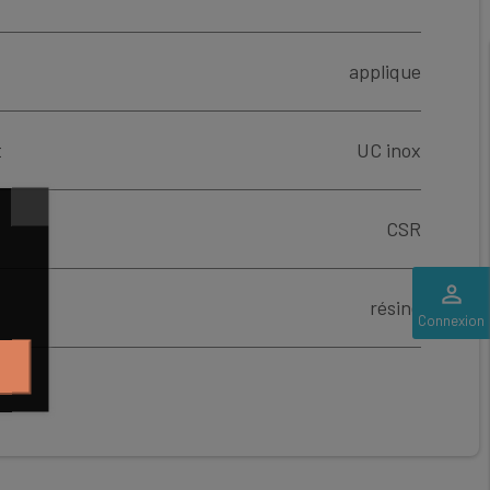
applique
t
UC inox
CSR
perm_identity
résine
Connexion