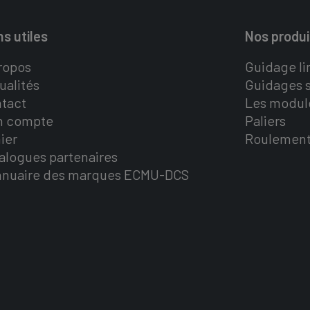
ns utiles
Nos produi
ropos
Guidage li
ualités
Guidages s
tact
Les modul
n compte
Paliers
ier
Roulemen
alogues partenaires
nnuaire des marques ECMU-DCS