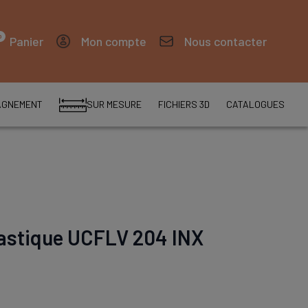
0
Panier
Mon compte
Nous contacter
AGNEMENT
SUR MESURE
FICHIERS 3D
CATALOGUES
lastique UCFLV 204 INX