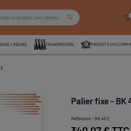
search
DAGE LINÉAIRE
TRANSMISSION
PRODUITS D'ACCOMP
 E
Palier fixe - BK 
Référence : BK 40 E
340,07 €
TTC