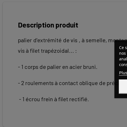
Description produit
palier d'extrémité de vis , à semelle, montage
Ce s
vis à filet trapézoidal... :
nos 
anal
cons
- 1 corps de palier en acier bruni.
Plus
- 2 roulements à contact oblique de précisio
- 1 écrou frein à filet rectifié.