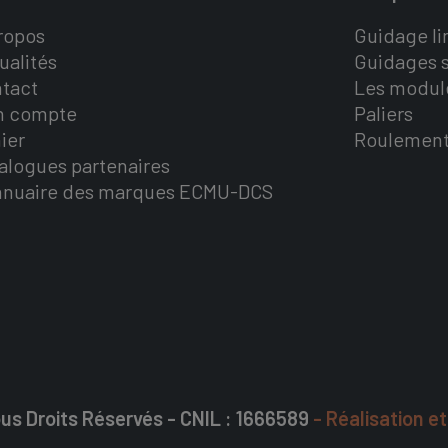
ropos
Guidage li
ualités
Guidages s
tact
Les modul
n compte
Paliers
ier
Roulemen
alogues partenaires
nnuaire des marques ECMU-DCS
us Droits Réservés - CNIL : 1666589
- Réalisation e