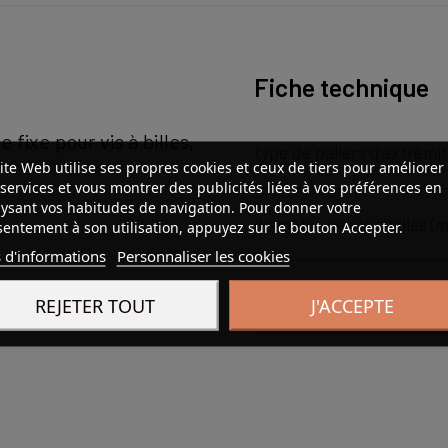
Fiche technique
 fixe pour vis à billes,
type de paliers d'extrémi
ite Web utilise ses propres cookies et ceux de tiers pour améliorer
services et vous montrer des publicités liées à vos préférences en
ysant vos habitudes de navigation. Pour donner votre
diamètre de vis à billes (
entement à son utilisation, appuyez sur le bouton Accepter.
 d'informations
Personnaliser les cookies
n.
montage
REJETER TOUT
J'ACCEPTE