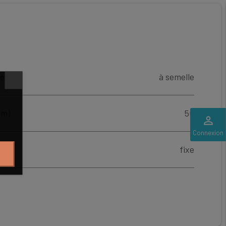
tés
à semelle
mm)
50
perm_identity
Connexion
fixe