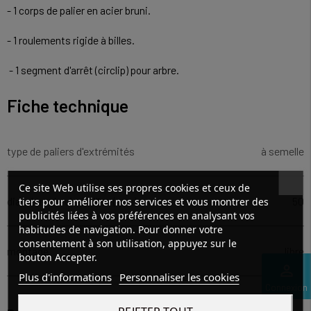
- 1 corps de palier en acier bruni.
- 1 roulements rigide à billes.
- 1 segment d'arrêt (circlip) pour arbre.
Fiche technique
type de paliers d'extrémités
à semelle
Ce site Web utilise ses propres cookies et ceux de
diamètre de vis à billes (mm)
50
tiers pour améliorer nos services et vous montrer des
publicités liées à vos préférences en analysant vos
habitudes de navigation. Pour donner votre
consentement à son utilisation, appuyez sur le
montage
libre
bouton Accepter.
perm_identity
Plus d'informations
Personnaliser les cookies
Connexion