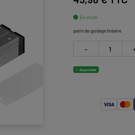
En stock
patin de guidage linéaire
-
disponible
