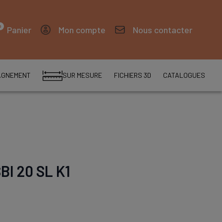
0
Panier
Mon compte
Nous contacter
AGNEMENT
SUR MESURE
FICHIERS 3D
CATALOGUES
SBI 20 SL K1