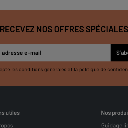
RECEVEZ NOS OFFRES SPÉCIALE
epte les conditions générales et la politique de confident
ns utiles
Nos produi
ropos
Guidage li