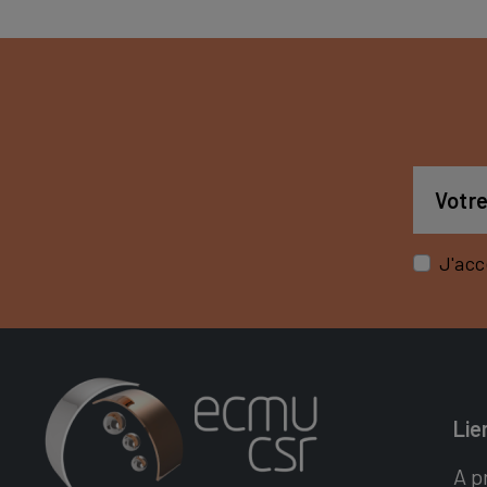
J'acc
Lie
A p