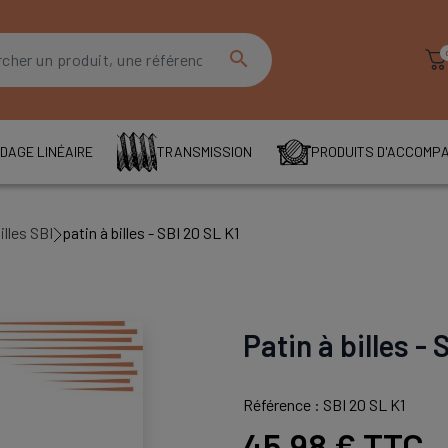
search
DAGE LINÉAIRE
TRANSMISSION
PRODUITS D'ACCOMP
illes SBI
patin à billes - SBI 20 SL K1
Patin à billes - 
Référence : SBI 20 SL K1
45,98 €
TTC