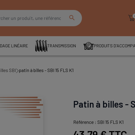
search
DAGE LINÉAIRE
TRANSMISSION
PRODUITS D'ACCOMP
illes SBI
patin à billes - SBI 15 FLS K1
Patin à billes - 
Référence : SBI 15 FLS K1
43,79 €
TTC