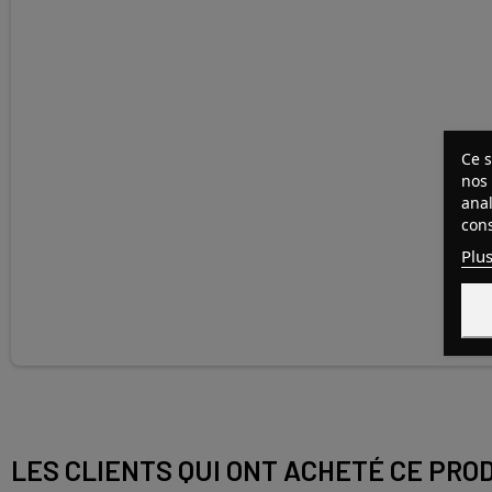
Ce s
nos 
anal
cons
Plus
LES CLIENTS QUI ONT ACHETÉ CE PRO