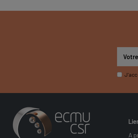
J'acc
Lie
A p