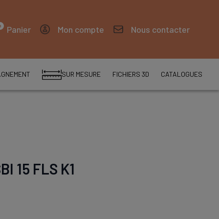
0
Panier
Mon compte
Nous contacter
AGNEMENT
SUR MESURE
FICHIERS 3D
CATALOGUES
SBI 15 FLS K1