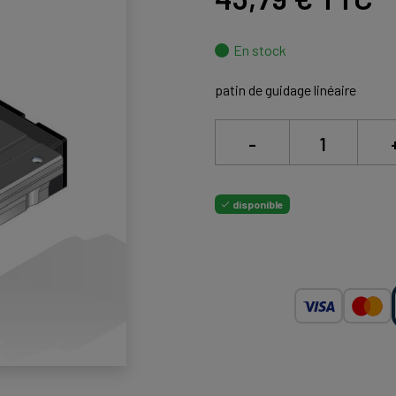
En stock
patin de guidage linéaire
-
disponible
