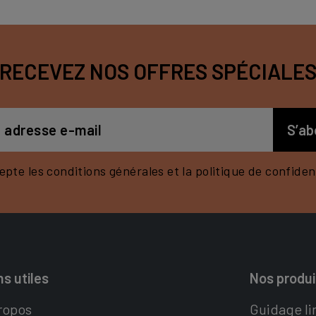
RECEVEZ NOS OFFRES SPÉCIALE
epte les conditions générales et la politique de confident
ns utiles
Nos produi
ropos
Guidage li