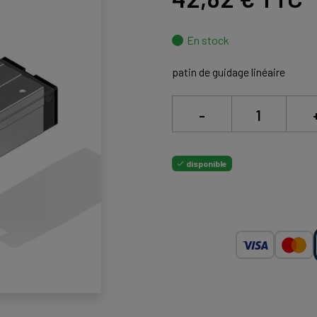
En stock
patin de guidage linéaire
-
disponible
