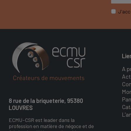
J'acc
Lie
A p
Act
Con
Mo
Pan
8 rue de la briqueterie, 95380
Cat
LOUVRES
L'a
ECMU-CSR est leader dans la
profession en matière de négoce et de