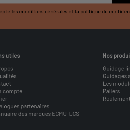
epte les conditions générales et la politique de confident
ns utiles
Nos produi
ropos
Guidage li
ualités
Guidages s
tact
Les modul
n compte
Paliers
ier
Roulemen
alogues partenaires
nnuaire des marques ECMU-DCS