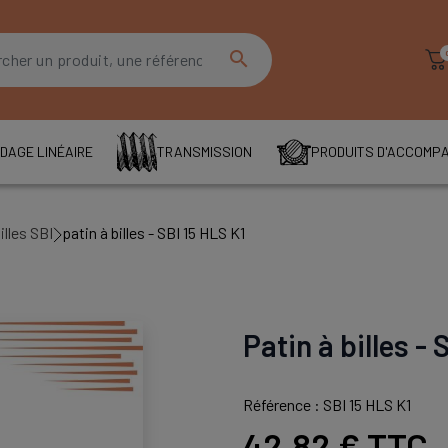
search
DAGE LINÉAIRE
TRANSMISSION
PRODUITS D'ACCOMP
illes SBI
patin à billes - SBI 15 HLS K1
Patin à billes - 
Référence : SBI 15 HLS K1
42,82 €
TTC