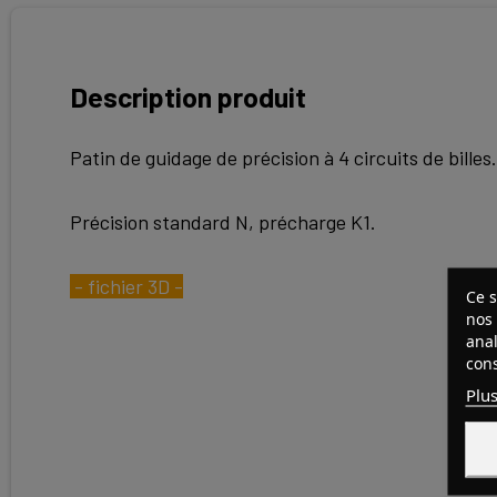
Description produit
Patin de guidage de précision à 4 circuits de billes.
Précision standard N, précharge K1.
- fichier 3D -
Ce s
nos 
anal
cons
Plus