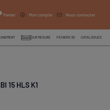
0
Panier
Mon compte
Nous contacter
AGNEMENT
SUR MESURE
FICHIERS 3D
CATALOGUES
SBI 15 HLS K1