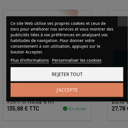
Ce site Web utilise ses propres cookies et ceux de
tiers pour améliorer nos services et vous montrer des
publicités liées à vos préférences en analysant vos
habitudes de navigation. Pour donner votre
consentement à son utilisation, appuyez sur le
bouton Accepter.
perm_identity
Plus d'informations
Personnaliser les cookies
Connex
REJETER TOUT
RAIL À BILLES MINIATURE MR 09 M
PATINS
09 MN
J'ACCEPTE
113,32 € HT
23,15 
À partir de
135,98 € TTC
27,78
En stock