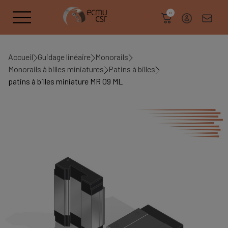
search
0
Accueil
Guidage linéaire
Monorails
Monorails à billes miniatures
Patins à billes
patins à billes miniature MR 09 ML