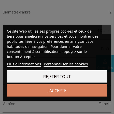
Diamètre d'arbre
12
Filetage
M 12x1,25
Ce site Web utilise ses propres cookies et ceux de
tiers pour améliorer nos services et vous montrer des
publicités liées à vos préférences en analysant vos
habitudes de navigation. Pour donner votre
Sens du filet
Droite
consentement à son utilisation, appuyez sur le
bouton Accepter.
perm_identity
Plus d'informations
Personnaliser les cookies
Hauteur d'axe (mm)
50
Connexion
REJETER TOUT
Matière
Inox
J'ACCEPTE
Version
Femelle