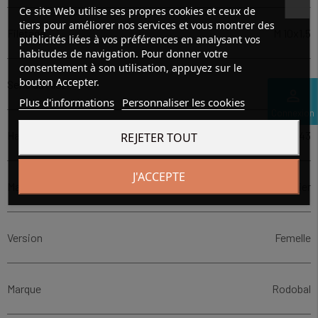
Ce site Web utilise ses propres cookies et ceux de
tiers pour améliorer nos services et vous montrer des
Filetage
M 10x1,5
publicités liées à vos préférences en analysant vos
habitudes de navigation. Pour donner votre
consentement à son utilisation, appuyez sur le
bouton Accepter.
Sens du filet
Droite
perm_identity
Plus d'informations
Personnaliser les cookies
Connexion
Hauteur d'axe (mm)
43
REJETER TOUT
J'ACCEPTE
Matière
Acier
Version
Femelle
Marque
Rodobal