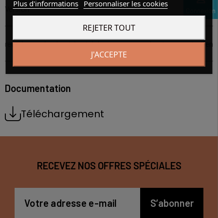
Plus d'informations
Personnaliser les cookies
Version
Femelle
Connexion
REJETER TOUT
regraissage (embout à rotule)
embout sans entretien
J'ACCEPTE
Documentation
Téléchargement
RECEVEZ NOS OFFRES SPÉCIALES