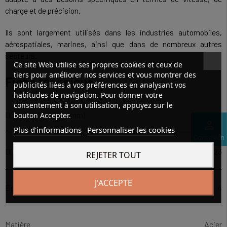
charge et de précision.
Ils sont largement utilisés dans les industries automobiles,
aérospatiales, marines, ainsi que dans de nombreux autres
secteurs.
Ce site Web utilise ses propres cookies et ceux de
tiers pour améliorer nos services et vous montrer des
Fiche technique
publicités liées à vos préférences en analysant vos
habitudes de navigation. Pour donner votre
consentement à son utilisation, appuyez sur le
Diamètre intérieur (mm)
17
bouton Accepter.
perm_identity
Plus d'informations
Personnaliser les cookies
Connexion
Diamètre extérieur (mm)
23
REJETER TOUT
J'ACCEPTE
Épaisseur (mm)
4
Matière
Acier