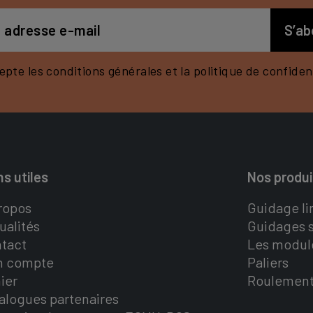
epte les conditions générales et la politique de confident
ns utiles
Nos produi
ropos
Guidage li
ualités
Guidages s
tact
Les modul
n compte
Paliers
ier
Roulemen
alogues partenaires