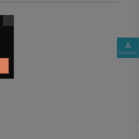
perm_identity
Connexion