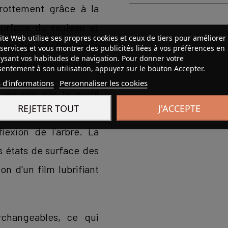
rottement grâce à la
surface du rouleau et
ite Web utilise ses propres cookies et ceux de tiers pour améliorer
'un film lubrifiant pour
services et vous montrer des publicités liées à vos préférences en
ysant vos habitudes de navigation. Pour donner votre
ité de charge axiale.
entement à son utilisation, appuyez sur le bouton Accepter.
 d'informations
Personnaliser les cookies
assurée par le profil
REJETER TOUT
J'ACCEPTE
ontraintes de bord, la
flexion de l'arbre. La
es états de surface des
on d'un film lubrifiant
rchangeables, ce qui