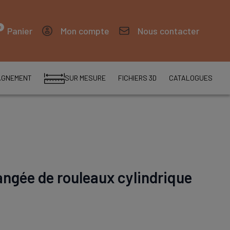
0
Panier
Mon compte
Nous contacter
AGNEMENT
SUR MESURE
FICHIERS 3D
CATALOGUES
angée de rouleaux cylindrique