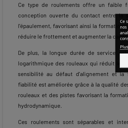
Ce type de roulements offre un faible f
conception ouverte du contact entre la 
Ce s
l'épaulement, favorisant ainsi la formation d
nos 
anal
réduire le frottement et augmenter la capac
cons
Plus
De plus, la longue durée de service est 
logarithmique des rouleaux qui réduit les c
sensibilité au défaut d'alignement et la 
fiabilité est améliorée grâce à la qualité d
rouleaux et des pistes favorisant la formati
hydrodynamique.
Ces roulements sont séparables et inte