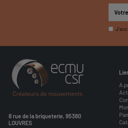
J'acc
Lie
A p
Act
Con
Mo
Pan
8 rue de la briqueterie, 95380
Cat
LOUVRES