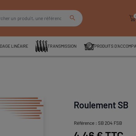
search
DAGE LINÉAIRE
TRANSMISSION
PRODUITS D'ACCOMP
Roulement SB
Référence : SB 204 FSB
4,46 €
TTC