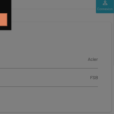
perm_identity
Connexion
Acier
FSB