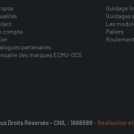
ropos
Guidage li
ualités
Guidages s
tact
Les modul
n compte
Paliers
ier
Roulemen
alogues partenaires
nnuaire des marques ECMU-DCS
us Droits Réservés - CNIL : 1666589
- Réalisation e