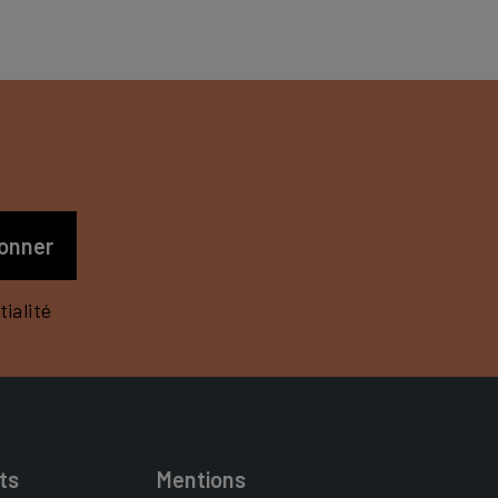
S
ialité
ts
Mentions