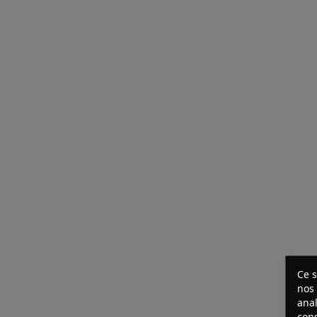
Ce s
nos 
anal
cons