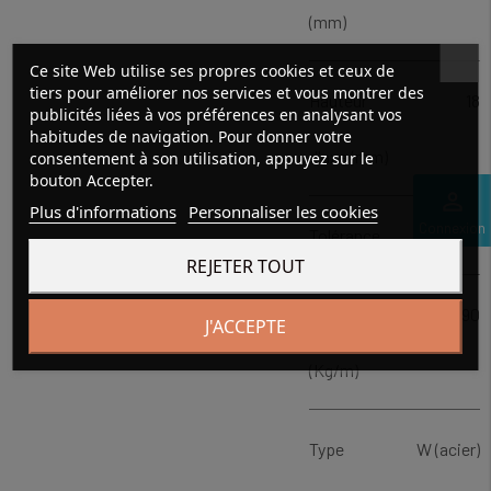
(mm)
Ce site Web utilise ses propres cookies et ceux de
tiers pour améliorer nos services et vous montrer des
Hauteur
18
publicités liées à vos préférences en analysant vos
habitudes de navigation. Pour donner votre
d'axe (mm)
consentement à son utilisation, appuyez sur le
bouton Accepter.
perm_identity
Plus d'informations
Personnaliser les cookies
Connexion
Tolérance
h6
REJETER TOUT
Poids
1.90
J'ACCEPTE
(Kg/m)
Type
W (acier)