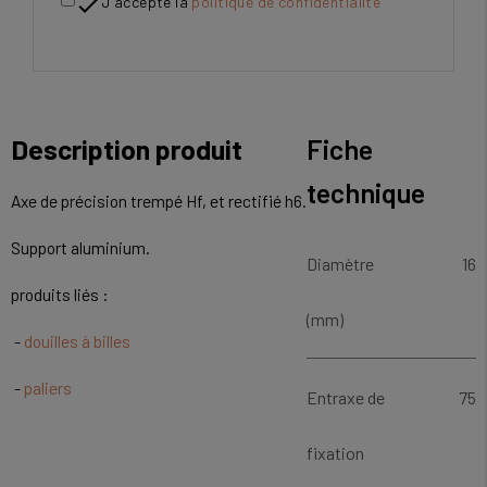

J'accepte la
politique de confidentialité
Description produit
Fiche
technique
Axe de précision trempé Hf, et rectifié h6.
Support aluminium.
Diamètre
16
produits liés :
(mm)
-
douilles à billes
-
paliers
Entraxe de
75
fixation