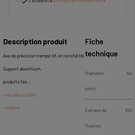

J'accepte la
politique de confidentialité
Description produit
Fiche
technique
Axe de précision trempé Hf, et rectifié h6.
Support aluminium.
Diamètre
40
produits liés :
(mm)
-
douilles à billes
-
paliers
Entraxe de
100
fixation