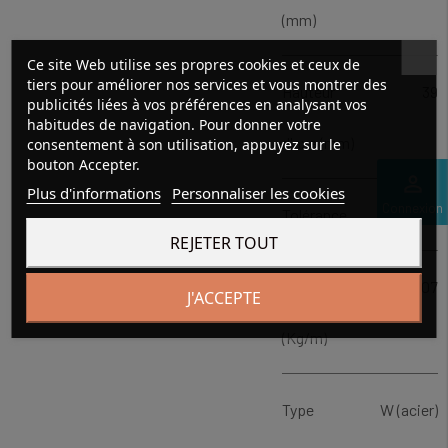
(mm)
Ce site Web utilise ses propres cookies et ceux de
tiers pour améliorer nos services et vous montrer des
Hauteur
39
publicités liées à vos préférences en analysant vos
habitudes de navigation. Pour donner votre
d'axe (mm)
consentement à son utilisation, appuyez sur le
bouton Accepter.
perm_identity
Plus d'informations
Personnaliser les cookies
Connexion
Tolérance
h6
REJETER TOUT
Poids
11.07
J'ACCEPTE
(Kg/m)
Type
W (acier)