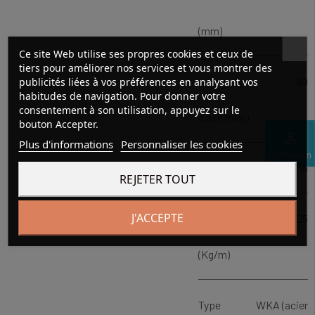
(mm)
Ce site Web utilise ses propres cookies et ceux de
tiers pour améliorer nos services et vous montrer des
Hauteur
30
publicités liées à vos préférences en analysant vos
habitudes de navigation. Pour donner votre
consentement à son utilisation, appuyez sur le
d'axe (mm)
bouton Accepter.
perm_identity
Plus d'informations
Personnaliser les cookies
Connexion
Tolérance
h6
REJETER TOUT
J'ACCEPTE
Poids
6.25
(Kg/m)
Type
WKA (acier