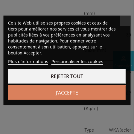
(mm)
Ce site Web utilise ses propres cookies et ceux de
tiers pour améliorer nos services et vous montrer des
Hauteur
39
publicités liées à vos préférences en analysant vos
habitudes de navigation. Pour donner votre
consentement à son utilisation, appuyez sur le
d'axe (mm)
bouton Accepter.
perm_identity
Plus d'informations
Personnaliser les cookies
Connexion
Tolérance
h6
REJETER TOUT
J'ACCEPTE
Poids
11.07
(Kg/m)
Type
WKA (acier