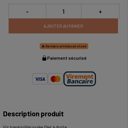
-
+
AJOUTER AU PANIER
Derniers articles en stock

Paiement sécurisé
Description produit
Vis trapézoïdal roulée filet à droite