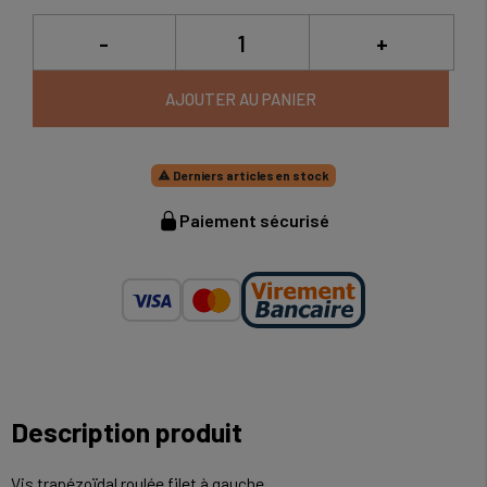
-
+
AJOUTER AU PANIER
Derniers articles en stock

Paiement sécurisé
Description produit
Vis trapézoïdal roulée filet à gauche