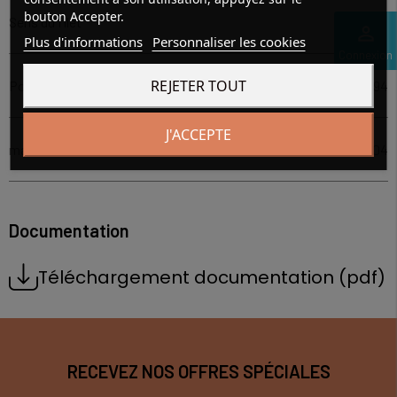
bouton Accepter.
Sens du filet
à gauche
perm_identity
Plus d'informations
Personnaliser les cookies
Connexion
REJETER TOUT
Poids (Kg/m)
1.94
J'ACCEPTE
matière vis
inox 304
Documentation
Téléchargement documentation (pdf)
RECEVEZ NOS OFFRES SPÉCIALES