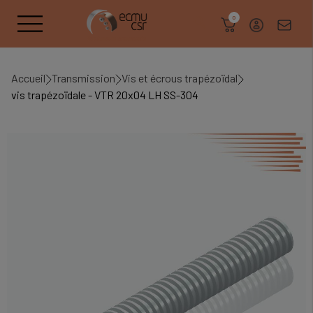
search
0
Accueil
Transmission
Vis et écrous trapézoïdal
vis trapézoïdale - VTR 20x04 LH SS-304