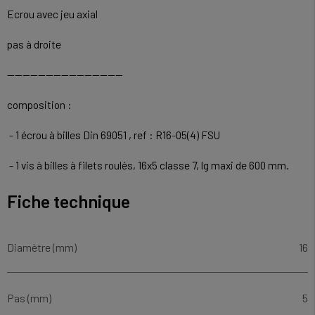
Ecrou avec jeu axial
pas à droite
------------------------------
composition :
- 1 écrou à billes Din 69051 , ref : R16-05(4) FSU
- 1 vis à billes à filets roulés, 16x5 classe 7, lg maxi de 600 mm.
Fiche technique
Diamètre (mm)
16
Pas (mm)
5