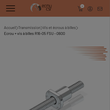
search
0
Accueil
Transmission
Vis et écrous à billes
Ecrou + vis à billes R16-05 FSU - 0600