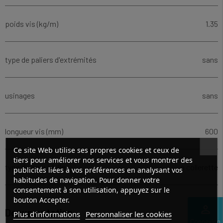
poids vis (kg/m)
1.35
type de paliers d'extrémités
sans
usinages
sans
longueur vis (mm)
600
Ce site Web utilise ses propres cookies et ceux de
tiers pour améliorer nos services et vous montrer des
type d'écrou à billes
à collerette
publicités liées à vos préférences en analysant vos
habitudes de navigation. Pour donner votre
consentement à son utilisation, appuyez sur le
bouton Accepter.
perm_identity
Documentation
Plus d'informations
Personnaliser les cookies
Connexion