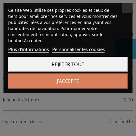
Ce site Web utilise ses propres cookies et ceux de
Diamètre (mm)
20
tiers pour améliorer nos services et vous montrer des
publicités liées à vos préférences en analysant vos
habitudes de navigation. Pour donner votre
Pas (mm)
10
consentement à son utilisation, appuyez sur le
bouton Accepter.
perm_identity
Plus d'informations
Personnaliser les cookies
Connexion
poids vis (kg/m)
2.18
REJETER TOUT
usinages
sans
J'ACCEPTE
longueur vis (mm)
1000
type d'écrou à billes
à collerette