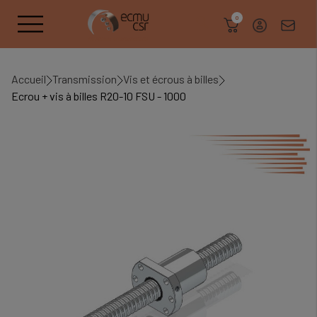
search
0
Accueil
Transmission
Vis et écrous à billes
Ecrou + vis à billes R20-10 FSU - 1000