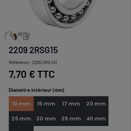
2209 2RSG15
Référence : 2200 2RS CH
7,70 €
TTC
Diamètre intérieur (mm)
10 mm
15 mm
17 mm
20 mm
25 mm
30 mm
35 mm
40 mm