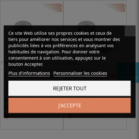
Ce site Web utilise ses propres cookies et ceux de
tiers pour améliorer nos services et vous montrer des
publicités liées à vos préférences en analysant vos
habitudes de navigation. Pour donner votre
consentement à son utilisation, appuyez sur le
bouton Accepter.
perm_identity
Plus d'informations
Personnaliser les cookies
ÉCROU TRAPÉZOÏDAL
ÉCROU TRAPÉZOÏDAL
Connexion
---- ECA 28X05 RH
---- ECA 30X06 LH
REJETER TOUT
9,09 € HT
11,72 € HT
J'ACCEPTE
10,91 € TTC
14,07 € TTC
Rupture de stock
Stock faible