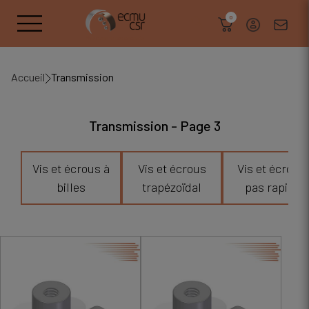
search
0
Accueil
Transmission
Transmission - Page 3
Vis et écrous à
Vis et écrous
Vis et écrou à
billes
trapézoïdal
pas rapide