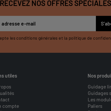
RECEVEZ NOS OFFRES SPÉCIALE
epte les conditions générales et la politique de confident
ns utiles
Nos produi
ropos
Guidage li
ualités
Guidages s
tact
Les modul
n compte
Paliers