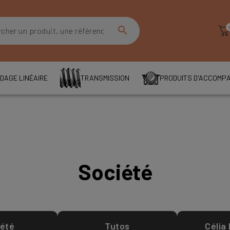
search
DAGE LINÉAIRE
TRANSMISSION
PRODUITS D'ACCOMP
Société
iété
Tutos
Célia