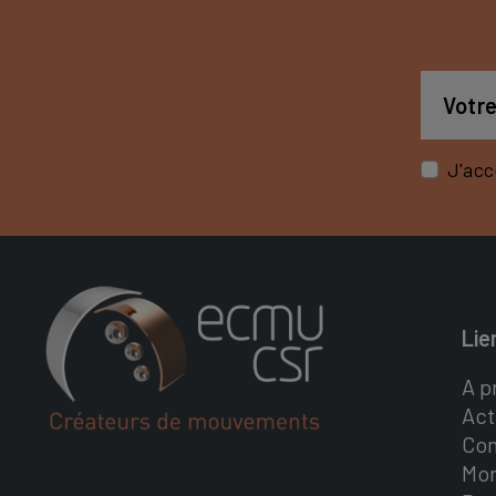
J'acc
Lie
A p
Act
Con
Mo